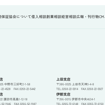
用保証協会について
借入相談
創業相談
経営相談
広報・刊行物
CM
店
上田支店
0025 中野市三好町2-1-58
〒386-0025 上田市天神3-4-8
9-22-4528 FAX.0269-22-5442
TEL.0268-22-5914 FAX.0268-22-5927
店
伊那支店
022 諏訪市高島1-12-18
〒396-0015 伊那市中央4634-1
6-52-1946 FAX.0266-52-1987
TEL.0265-72-6148 FAX.0265-72-6150