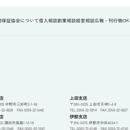
用保証協会について
借入相談
創業相談
経営相談
広報・刊行物
CM
店
上田支店
0025 中野市三好町2-1-58
〒386-0025 上田市天神3-4-8
9-22-4528 FAX.0269-22-5442
TEL.0268-22-5914 FAX.0268-22-5927
店
伊那支店
022 諏訪市高島1-12-18
〒396-0015 伊那市中央4634-1
6-52-1946 FAX.0266-52-1987
TEL.0265-72-6148 FAX.0265-72-6150