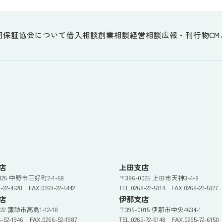
用保証協会について
借入相談
創業相談
経営相談
広報・刊行物
CM
店
上田支店
0025 中野市三好町2-1-58
〒386-0025 上田市天神3-4-8
9-22-4528 FAX.0269-22-5442
TEL.0268-22-5914 FAX.0268-22-5927
店
伊那支店
022 諏訪市高島1-12-18
〒396-0015 伊那市中央4634-1
6-52-1946 FAX.0266-52-1987
TEL.0265-72-6148 FAX.0265-72-6150