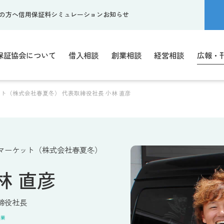
の方へ
信用保証料シミュレーション
お知らせ
保証協会について
借入相談
創業相談
経営相談
広報・
ト（株式会社春夏冬） 代表取締役社長 小林 直彦
マーケット（株式会社春夏冬）
林 直彦
締役社長
売業