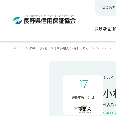
はじめて
長野県信用
ホーム
広報・刊行物
信州夢追人 出演者に聞く
ミルクマーケッ
ミルク
17
小
2015年09月01日
代表取
北信
小