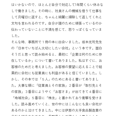
はいかないので、ほとんど自分で対応して1年間くらい休みな
しで働きました。その時に、社員さんの機械を借りて仕事を
して月曜日に返すと、ちゃんと綺麗に掃除して返してくれと
文句を言われるのです。自分が誰のために頑張っているのか
伝わっていないことに不満を感じて、怒りっぽくなっていま
した。
そんな時、事務所で１冊の本に出会いました。坂本光司先生
の「日本でいちばん大切にしたい会社」という本です。面白
そうだと思って読み始めると、最初に「企業は何のために存
在しているか」について書いてありました。私はすぐに、お
客様のためだと考えました。お客様の要望に応えることで結
果的に会社にも従業員にも利益があると信じていました。し
かし、その本では「５人」のためにあると書いてありまし
た。大事な順に「従業員とその家族」２番目が「取引先とそ
の家族」３番目にようやく「お客さま」が出てきて４番目に
「地域社会」５番目に「株主」と書かれており衝撃を受けま
した。読み進めていくと、世の中にはこんなにも良い会社が
あるのかと泣けてきました。中には伊那の大手食品製造業の