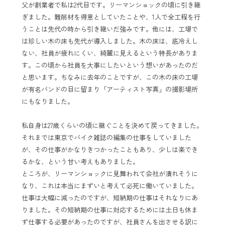
父が創業者で私は2代目です。リーマンショックの頃に引き継
ぎました。難削材を得意としていたことや、1人で全工程を行
うことは先代の時から引き継いだ強みです。他には、工場で
は珍しい木の床も先代が導入しました。木の床は、底冷えし
ない、社員が疲れにくい、綺麗に見えるという特長がありま
す。この頃から社員を大事にしたいという想いがあったのだ
と思います。ちなみに去年のことですが、この木の床の工場
が有名バンドの目に留まり「アーティスト写真」の撮影場所
にもなりました。
私自身は27歳くらいの頃に継ぐことを決めて戻ってきました。
それまでは東京でバイク雑誌の編集の仕事をしていました
が、その仕事がかなりきつかったこともあり、少しは楽でき
るかな、という甘い考えもありました。
ところが、リーマンショックに見舞われて会社が潰れそうに
なり、これは本当にまずいと考えて必死に働いていました。
仕事は大幅に減ったのですが、短納期の仕事はそれなりにあ
りました。その短納期の仕事に対応するためには土日も休ま
ず仕事する必要があったのですが、社員さんを出させる訳に