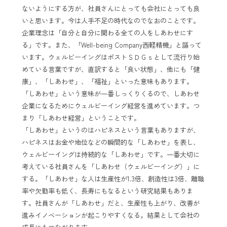
ないようにする方が、社員さんにとっても会社にとっても良
いと思います。今は人手不足の時代なのでなおのことです。
企業理念は「自分と自分に関わる全ての人をしあわせにす
る」です。また、「Well-being Company西軽精機」と謳って
います。ウェルビーイングはポストＳＤＧｓとして流行り始
めている言葉ですが、直訳すると「良い状態」、他にも「健
康」、「しあわせ」、「福祉」といった意味もあります。
「しあわせ」という意味が一番しっくりくるので、しあわせ
企業になるためにウェルビーイング経営を進めています。つ
まり「しあわせ経営」ということです。
「しあわせ」というのはハピネスという言葉もありますが、
ハピネスはお金や地位などの瞬間的な「しあわせ」を表し、
ウェルビーイングは持続的な「しあわせ」です。一番大切に
考えている社員さんを「しあわせ（ウェルビーイング）」に
する。「しあわせ」な人は生産性が1.3倍、創造性は3倍、離職
率や欠勤率も低く、長寿にもなるという研究結果もありま
す。社員さんが「しあわせ」だと、生産性も上がり、改善が
進みイノベーションが起こりやすくなる。結果として会社の