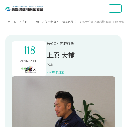
ホーム
広報・刊行物
信州夢追人 出演者に聞く
株式会社西軽精機 代表 上原 大輔
株式会社西軽精機
118
上原 大輔
2024年02月02日
代表
東信
製造業