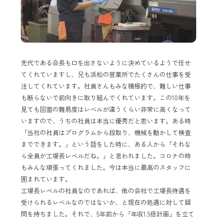
先代である会長も口を出さないように決めているようで任せ
てくれていますし、兄も浜松の営業所でたくさんの仕事を受
注してくれています。社員さんもみな積極的で、難しい仕事
も断らないで前向きに取り組んでくれています。この10年を
見ても図面の難易度はレベルが違うくらい非常に高くなって
いますので、うちの社員は本当に優秀だと思います。ある時
「当社の社員はプログラムから段取り、機械を動かして検査
までできます。」という話をした時に、ある人から「それな
ら全員が工場長レベルだね。」と言われました。コロナの時
もみんな頑張ってくれました。今は本当に最高のスタッフに
囲まれています。
工場長レベルの社員なのであれば、他の会社で工場長待遇を
受けられるレベルなのではないか、と現在の処遇に対して疑
問を持ちました。それで、5年前から「年収1.5倍計画」を立て