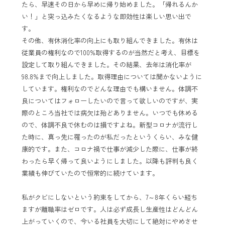
たら、早速その日から早めに帰り始めました。「帰れるんか
い！」と突っ込みたくなるような即効性は楽しい思い出で
す。
その他、有休消化率の向上にも取り組んできました。有休は
従業員の権利なので100%取得するのが当然だと考え、目標を
設定して取り組んできました。その結果、去年は消化率が
98.8%まで向上しました。取得理由については聞かないように
しています。権利なのでどんな理由でも構いません。体調不
良についてはフォローしたいので言って欲しいのですが、実
際のところ当社では病欠は殆どありません。いつでも休める
ので、体調不良で休むのは損ですよね。新型コロナが流行し
た時に、真っ先に罹ったのが私だったというくらい、みな健
康的です。また、コロナ禍で仕事が減少した際に、仕事が終
わったら早く帰って良いようにしました。以降も評判も良く
業績も伸びていたので恒常的に続けています。
私がクビにしないという約束をしてから、7～8年くらい経ち
ますが離職率はゼロです。人は必ず成長し生産性はどんどん
上がっていくので、今いる社員を大切にして絶対にやめさせ