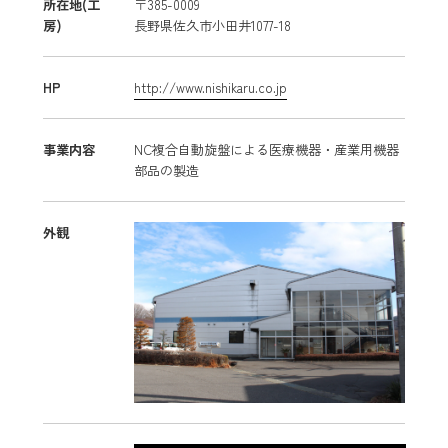
所在地(工
〒385-0009
房)
長野県佐久市小田井1077-18
HP
http://www.nishikaru.co.jp
事業内容
NC複合自動旋盤による医療機器・産業用機器
部品の製造
外観