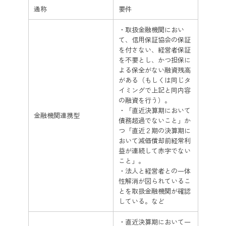
通称
要件
・取扱金融機関におい
て、信用保証協会の保証
を付さない、経営者保証
を不要とし、かつ担保に
よる保全がない融資残高
がある（もしくは同じタ
イミングで上記と同内容
の融資を行う）。
・「直近決算期において
金融機関連携型
債務超過でないこと」か
つ「直近２期の決算期に
おいて減価償却前経常利
益が連続して赤字でない
こと」。
・法人と経営者との一体
性解消が図られているこ
とを取扱金融機関が確認
している。など
・直近決算期において一