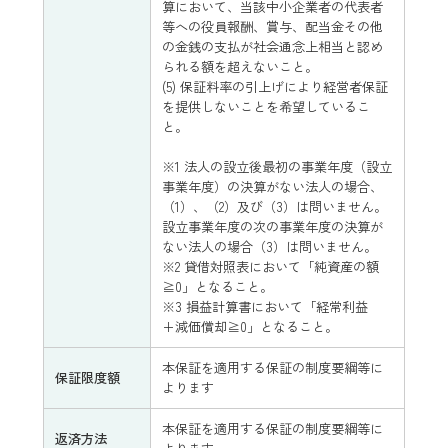
算において、当該中小企業者の代表者
等への役員報酬、賞与、配当金その他
の金銭の支払が社会通念上相当と認め
られる額を超えないこと。
(5) 保証料率の引上げにより経営者保証
を提供しないことを希望しているこ
と。
※1 法人の設立後最初の事業年度（設立
事業年度）の決算がない法人の場合、
（1）、（2）及び（3）は問いません。
設立事業年度の次の事業年度の決算が
ない法人の場合（3）は問いません。
※2 貸借対照表において「純資産の額
≧0」となること。
※3 損益計算書において「経常利益
+減価償却≧0」となること。
本保証を適用する保証の制度要綱等に
保証限度額
よります
本保証を適用する保証の制度要綱等に
返済方法