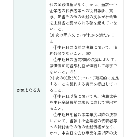
他の金銭債権がなく、かつ、当該中小
企業者の代表者等への役員報酬、賞
与、配当その他の金銭の支払が社会通
念上相当と認められる額を超えていな
いこと。
(3) 次の両方又はいずれかを満たすこ
と。
①申込日の直前の決算において、債
務超過でないこと。※2
②申込日の直前2期の決算において、
減価償却前経常利益が連続して赤字で
ないこと。※3
(4) 次の①及び②について継続的に充足
することを誓約する書面を提出してい
対象となる方
ること。
①申込日以降においても、決算書等
を申込金融機関の求めに応じて提出す
ること。
②申込日を含む事業年度以降の決算
において、当該中小企業者の代表者等
への貸付金その他の金銭債権がなく、
かつ、申込日を含む事業年度以降の決