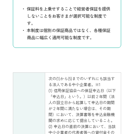
保証料を上乗せすることで経営者保証を提供
しないことをお客さまが選択可能な制度で
す。
本制度は個別の保証商品ではなく、各種保証
商品に幅広く適用可能な制度です。
次の(1)から(5)までのいずれにも該当す
る法人である中小企業者。※1
(1) 信用保証協会への保証申込日（以下
「申込日」という。）以前２年間（法
人の設立日から起算して申込日の期間
が２年間に満たない場合は、その期
間）において、決算書等を申込金融機
関の求めに応じて提出していること。
(2) 申込日の直前の決算において、当該
中小企業者の代表者等への貸付金その