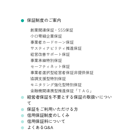
保証制度のご案内
創業関連保証・SSS保証
小口零細企業保証
事業者カードローン保証
サスティナビリティ推進保証
経営改善サポート保証
事業承継特別保証
セーフティネット保証
事業者選択型経営者保証非提供保証
協調支援型特別保証
モニタリング強化型特別保証
金融機関連携型推進保証「ＴＡＧ」
経営者保証を不要とする保証の取扱いについ
て
保証をご利用いただける方
信用保証制度のしくみ
信用保証料について
よくあるQ&A