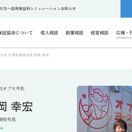
の方へ
信用保証料シミュレーション
お知らせ
保証協会について
借入相談
創業相談
経営相談
広報・
牛乳 代表取締役社長 西岡 幸宏
社オブセ牛乳
岡 幸宏
締役社長
造業