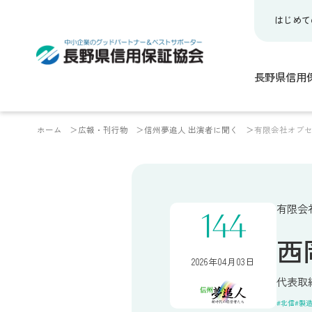
はじめて
長野県信用
ホーム
広報・刊行物
信州夢追人 出演者に聞く
有限会社オブセ
有限会
144
西
2026年04月03日
代表取
北信
製